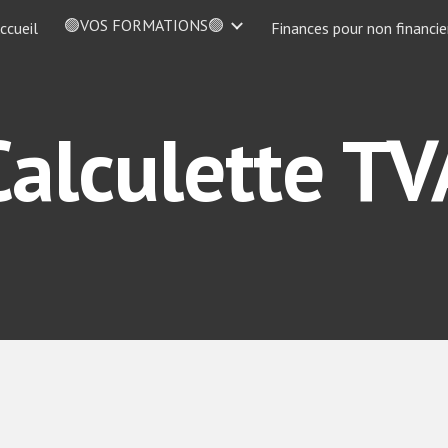
🟢VOS FORMATIONS🟢
ccueil
Finances pour non financie
ip to main content
Skip to navigat
Calculette TV