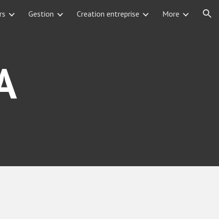
rs
Gestion
Creation entreprise
More
ion
A