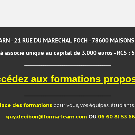
RN - 21 RUE DU MARECHAL FOCH - 78600 MAISONS
associé unique au capital de 3.000 euros - RCS : 5
_________________________________________
cédez aux formations propo
_________________________________________
lace des formations
pour vous, vos équipes, étudiants.
guy.decibon@forma-learn.com
OU
06 60 81 53 66