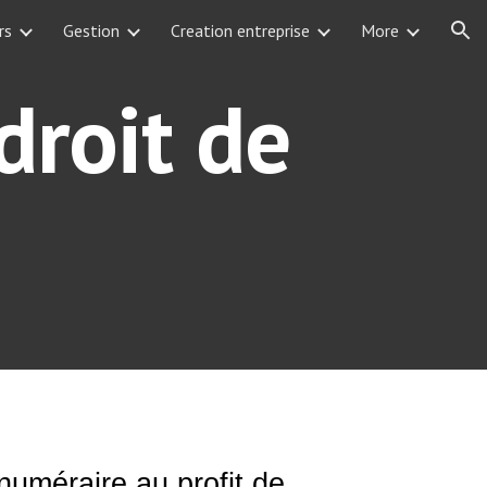
rs
Gestion
Creation entreprise
More
ion
droit de
 numéraire au profit de