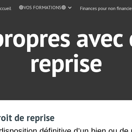
🟢VOS FORMATIONS🟢
ccueil
Finances pour non financie
ip to main content
Skip to navigat
ropres avec 
reprise
roit de reprise
isposition définitive d’un bien ou de